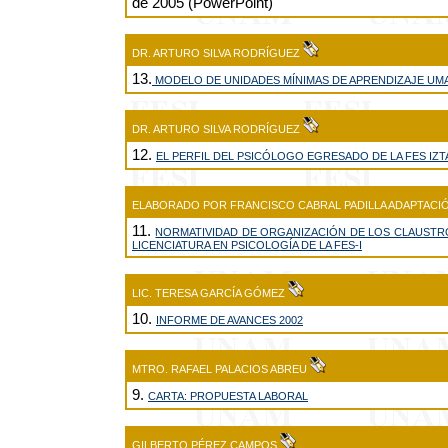
de 2005 (PowerPoint)
DR. ARTURO SILVA RODRÍGUEZ
13.
MODELO DE UNIDADES MÍNIMAS DE APRENDIZAJE UMA
DR. ARTURO SILVA RODRÍGUEZ
12.
EL PERFIL DEL PSICÓLOGO EGRESADO DE LA FES IZ
ELABORADO POR FRANCISCO CABRAL PADILLA ADAPTACIÓ
11.
NORMATIVIDAD DE ORGANIZACIÓN DE LOS CLAUST
LICENCIATURA EN PSICOLOGÍA DE LA FES-I
LIC. TERESA GARCÍA GÓMEZ
10.
INFORME DE AVANCES 2002
MTRO. RAFAEL PALACIOS ABREU
9.
CARTA: PROPUESTA LABORAL
GILBERTO PÉREZ CAMPOS