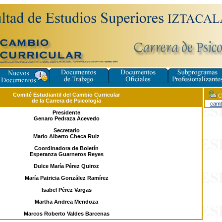
Comité Estudiantil del Cambio Curricular
Co
de la Carrera de Psicología
camb
Presidente
Genaro Pedraza Acevedo
Secretario
Mario Alberto Checa Ruiz
Coordinadora de Boletín
Esperanza Guarneros Reyes
Dulce María Pérez Quiroz
María Patricia González Ramírez
Isabel Pérez Vargas
Martha Andrea Mendoza
Marcos Roberto Valdes Barcenas