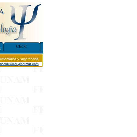
mentarios y sugerencias:
iocurricular@hotmail.com