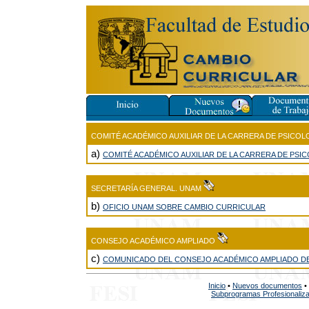
COMITÉ ACADÉMICO AUXILIAR DE LA CARRERA DE PSICOL
a)
COMITÉ ACADÉMICO AUXILIAR DE LA CARRERA DE PSI
SECRETARÍA GENERAL. UNAM
b)
OFICIO UNAM SOBRE CAMBIO CURRICULAR
CONSEJO ACADÉMICO AMPLIADO
c)
COMUNICADO DEL CONSEJO ACADÉMICO AMPLIADO DE
Inicio
•
Nuevos documentos
•
Subprogramas Profesionaliz