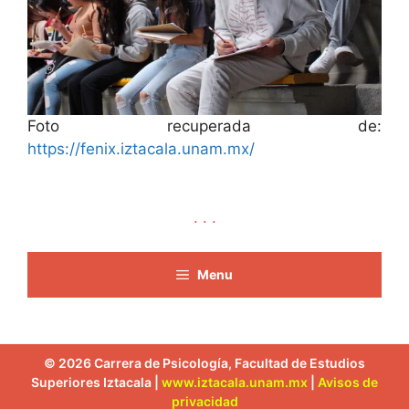
Foto recuperada de:
https://fenix.iztacala.unam.mx/
. . .
Menu
© 2026 Carrera de Psicología, Facultad de Estudios
Superiores Iztacala |
www.iztacala.unam.mx
|
Avisos de
privacidad